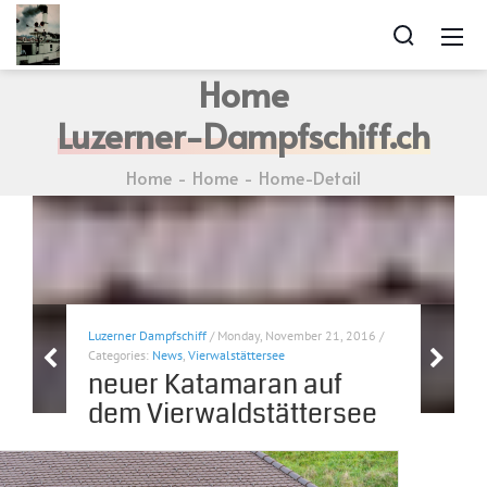
Home
Luzerner-Dampfschiff.ch
Home
Home
Home-Detail
Luzerner Dampfschiff
/ Monday, November 21, 2016 /
Categories:
News
,
Vierwalstättersee
neuer Katamaran auf
dem Vierwaldstättersee