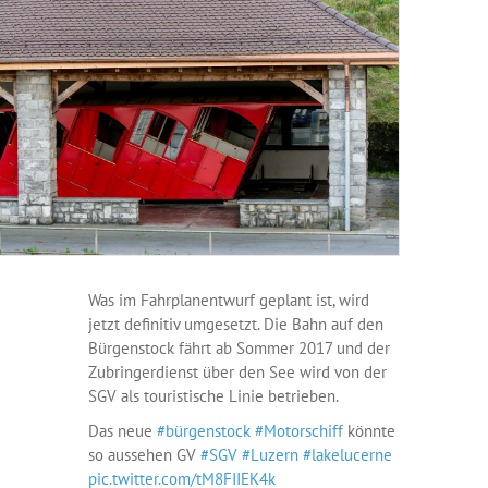
Was im Fahrplanentwurf geplant ist, wird
jetzt definitiv umgesetzt. Die Bahn auf den
Bürgenstock fährt ab Sommer 2017 und der
Zubringerdienst über den See wird von der
SGV als touristische Linie betrieben.
Das neue
#bürgenstock
#Motorschiff
könnte
so aussehen GV
#SGV
#Luzern
#lakelucerne
pic.twitter.com/tM8FIIEK4k