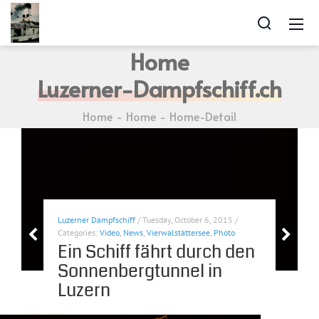
Home
Luzerner-Dampfschiff.ch
Home
Home
Home-Detail
Luzerner Dampfschiff
/ Tuesday, October 6, 2015 /
Categories:
Video
,
News
,
Vierwalstättersee
,
Photo
Ein Schiff fährt durch den
Sonnenbergtunnel in
Luzern