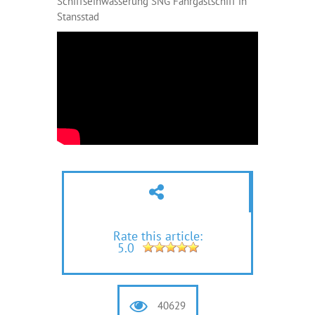
Schiffseinwasserung SNG Fahrgastschiff in
Stansstad
Rate this article:
5.0
40629