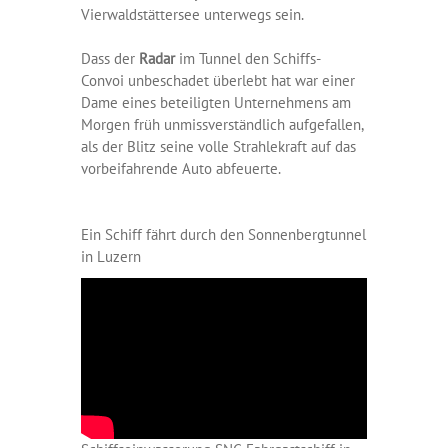
Vierwaldstättersee unterwegs sein.
Dass der
Radar
im Tunnel den Schiffs-
Convoi unbeschadet überlebt hat war einer
Dame eines beteiligten Unternehmens am
Morgen früh unmissverständlich aufgefallen,
als der Blitz seine volle Strahlekraft auf das
vorbeifahrende Auto abfeuerte.
Ein Schiff fährt durch den Sonnenbergtunnel
in Luzern