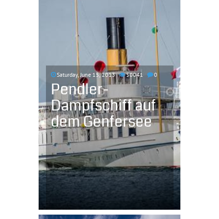
Saturday, June 15, 2013
50041
0
Pendler-
Dampfschiff auf
dem Genfersee